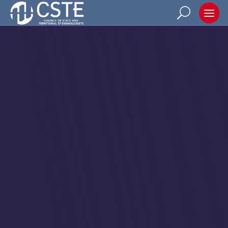
BLOG LIST VIEW
Lavoy Glass
2026 CSTE Conference
5||divi||400
Author: Lavoy Glass